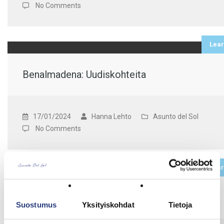
No Comments
Lea
Benalmadena: Uudiskohteita
17/01/2024
Hanna Lehto
Asunto del Sol
No Comments
Lea
Asunnon etsiminen Aurinkorannikolta
Suostumus
Yksityiskohdat
Tietoja