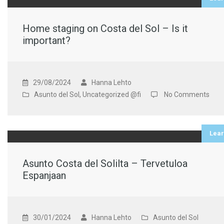
Home staging on Costa del Sol – Is it
important?
29/08/2024
Hanna Lehto
Asunto del Sol
,
Uncategorized @fi
No Comments
Lea
Asunto Costa del Solilta – Tervetuloa
Espanjaan
30/01/2024
Hanna Lehto
Asunto del Sol