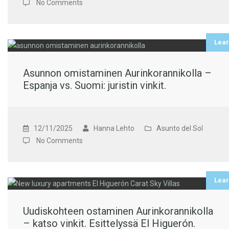
No Comments
Lea
Asunnon omistaminen Aurinkorannikolla –
Espanja vs. Suomi: juristin vinkit.
12/11/2025
Hanna Lehto
Asunto del Sol
No Comments
Lea
Uudiskohteen ostaminen Aurinkorannikolla
– katso vinkit. Esittelyssä El Higuerón.