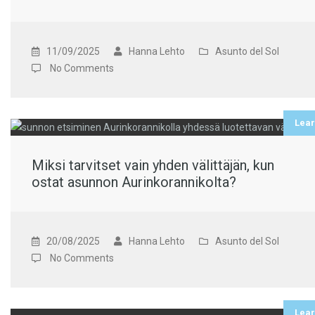
11/09/2025
Hanna Lehto
Asunto del Sol
No Comments
Lea
Miksi tarvitset vain yhden välittäjän, kun
ostat asunnon Aurinkorannikolta?
20/08/2025
Hanna Lehto
Asunto del Sol
No Comments
Lea