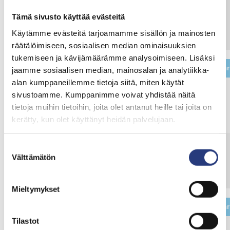
22/09/2023
Hanna Lehto
Asunto del Sol
Tämä sivusto käyttää evästeitä
No Comments
Käytämme evästeitä tarjoamamme sisällön ja mainosten
räätälöimiseen, sosiaalisen median ominaisuuksien
tukemiseen ja kävijämäärämme analysoimiseen. Lisäksi
Lea
jaamme sosiaalisen median, mainosalan ja analytiikka-
alan kumppaneillemme tietoja siitä, miten käytät
sivustoamme. Kumppanimme voivat yhdistää näitä
Euro Weekly News interviewing Asunto del
tietoja muihin tietoihin, joita olet antanut heille tai joita on
Sol´s Hanna Lehto
kerätty, kun olet käyttänyt heidän palvelujaan.
Suostumuksen
18/09/2023
Hanna Lehto
Asunto del Sol
Välttämätön
valinta
No Comments
Mieltymykset
Lea
Tilastot