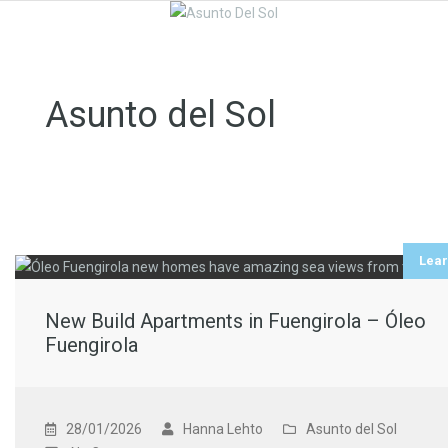
Asunto del Sol
Lea
New Build Apartments in Fuengirola – Óleo
Fuengirola
28/01/2026
Hanna Lehto
Asunto del Sol